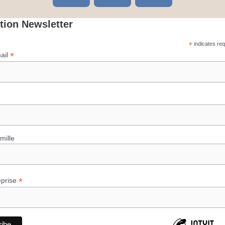
i
n
n
n
s
v
ption Newsletter
k
t
e
*
indicates req
e
a
l
*
ail
d
g
o
i
r
p
n
a
e
m
mille
*
eprise