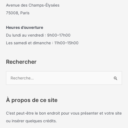
Avenue des Champs-Élysées
75008, Paris
Heures d’ouverture
Du lundi au vendredi : 9h00–17h00
Les samedi et dimanche : 11h00–15h00
Rechercher
R
e
c
À propos de ce site
h
e
C’est peut-être le bon endroit pour vous présenter et votre site
r
ou insérer quelques crédits.
c