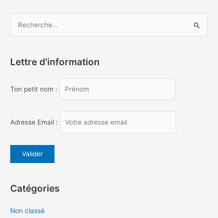
h
e
R
r
e
c
Lettre d’information
:
h
e
Ton petit nom :
r
c
h
Adresse Email :
e
r
:
Catégories
Non classé